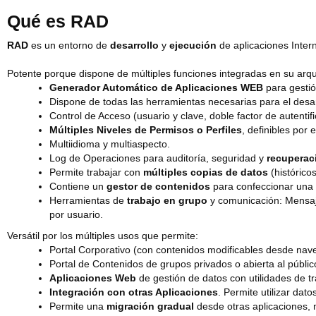
Qué es RAD
RAD
es un entorno de
desarrollo
y
ejecución
de aplicaciones Intern
Potente porque dispone de múltiples funciones integradas en su arqu
Generador Automático de Aplicaciones WEB
para gestió
Dispone de todas las herramientas necesarias para el desa
Control de Acceso (usuario y clave, doble factor de autentific
Múltiples Niveles de Permisos o Perfiles
, definibles por 
Multiidioma y multiaspecto.
Log de Operaciones para auditoría, seguridad y
recuperac
Permite trabajar con
múltiples copias de datos
(histórico
Contiene un
gestor de contenidos
para confeccionar una 
Herramientas de
trabajo en grupo
y comunicación: Mensaje
por usuario.
Versátil por los múltiples usos que permite:
Portal Corporativo (con contenidos modificables desde nav
Portal de Contenidos de grupos privados o abierta al público
Aplicaciones Web
de gestión de datos con utilidades de tr
Integración con otras Aplicaciones
. Permite utilizar da
Permite una
migración gradual
desde otras aplicaciones,