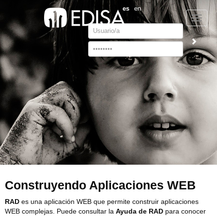
es
en
Toggle
Username
naviga
Password
Construyendo Aplicaciones WEB
RAD
es una aplicación WEB que permite construir aplicaciones
WEB complejas. Puede consultar la
Ayuda de RAD
para conocer